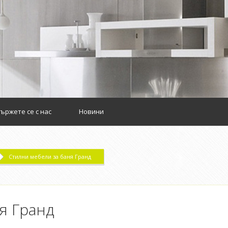
m
ържете се с нас
Новини
Стилни мебели за баня Гранд
я Гранд