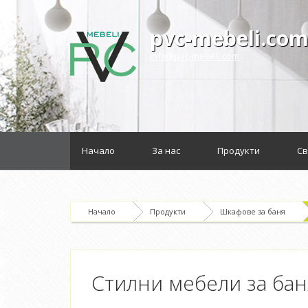
pvc-mebeli.co
info@pvc-mebeli.com
Начало
За нас
Продукти
Св
Начало
Продукти
Шкафове за баня
Стилни мебели за бан