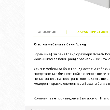
ОПИСАНИЕ
|
ХАРАКТЕРИСТИКИ
Стилни мебели за баня Гранд
Горен шкаф за баня Гранд с размери /60x60x15с
Долен шкаф за баня Гранд с размери /60x58x48с
Стилни мебели за баня Гранд носят със себе с
представени в бял цвят, който с лекота ще се 
почистването на пространстово под него ще с
модерен и красив елемент към Вашата баня с п
Комплектът е произведен в България от Triano 