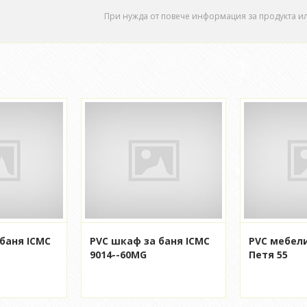
При нужда от повече информация за продукта и
баня ICMC
PVC шкаф за баня ICMC
PVC мебели
9014--60MG
Петя 55