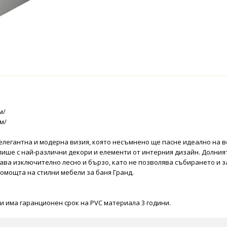
м/
м/
и елегантна и модерна визия, която несъмнено ще пасне идеално на 
впише с най-различни декори и елементи от интерния дизайн. Долния
тава изключително лесно и бързо, като не позволява събирането и 
омощта на стилни мебели за баня Гранд.
и има гаранционен срок на PVC материала 3 години.