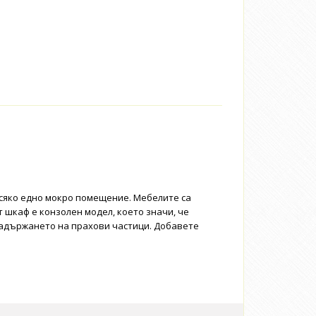
всяко едно мокро помещение. Мебелите са
т шкаф е конзолен модел, което значи, че
задържането на прахови частици. Добавете