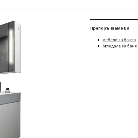
Препоръчваме Ви
мебели за баня »
огледала за баня 