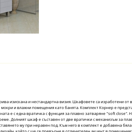
рива изискана и нестандартна визия. Шкафовете са изработени от 
 мокри и влажни помещения като банята. Комплект Корнер е предста
ната е с една вратичка с функция за плавно затваряне "soft close".
реме. Долният шкаф е съставен от две вратички с механизъм за плавн
ставянето му при неравен под. Към него в комплект е добавена бял
дизайн, който с ще се превърне в отличителен акцент в помещение