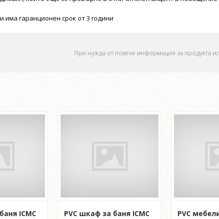
и има гаранционен срок от 3 години
При нужда от повече информация за продукта и
баня ICMC
PVC шкаф за баня ICMC
PVC мебели