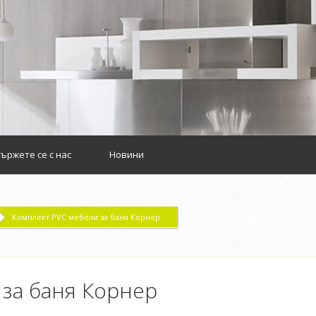
m
ържете се с нас
Новини
Комплект PVC мебели за баня Корнер
 за баня Корнер