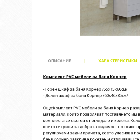
ОПИСАНИЕ
|
ХАРАКТЕРИСТИКИ
Комплект PVC мебели за баня Корнер
- Горен шкаф за баня Корнер /55х15х60см/
- Долен шкаф за баня Корнер /60х46х85см/
Още:Комплект PVC мебели за баня Корнер разк
материали, които позволяват поставянето им в
комплекта се състои от огледало и колона. Коло
което се грижи за добрата видимост по-всяко в
регулируеми задни крачета, което улеснява по
баня Корнер разкрива кокетен и отличаващ се 