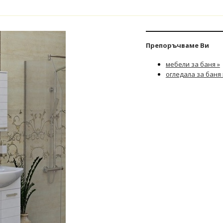
Препоръчваме Ви
мебели за баня »
огледала за баня 