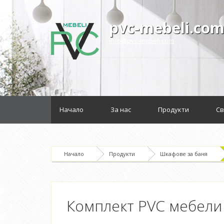
pvc-mebeli.co
info@pvc-mebeli.com
Начало
За нас
Продукти
Св
Начало
Продукти
Шкафове за баня
Комплект PVC мебели