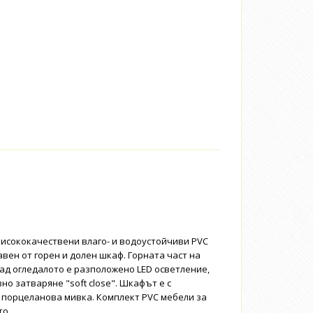
висококачествени влаго- и водоустойчиви PVC
вен от горен и долен шкаф. Горната част на
 Над огледалото е разположено LED осветление,
о затваряне "soft close". Шкафът е с
а порцеланова мивка. Комплект PVC мебели за
то.