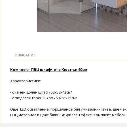
ОПИСАНИЕ
Комплект ПВЦ шкафчета Хюстън 60см
Характеристики:
- окачен долен шкаф /60х58х42см/
- огледален горен шкаф /60х65х15см/
Още: LED осветление, порцеланов бял умивалник Isvea, две че
ПВЦ материал в цвят бяло + дървесен ефект. Комплект мебели з