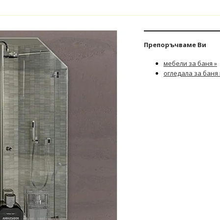
Препоръчваме Ви
мебели за баня »
огледала за баня 