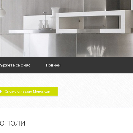
m
ържете се с нас
Новини
Стилно огледало Монополи
нополи