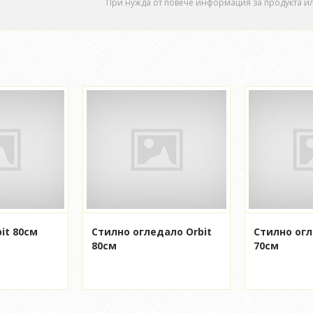
При нужда от повече информация за продукта и
it 80см
Стилно огледало Orbit
Стилно огл
80см
70см