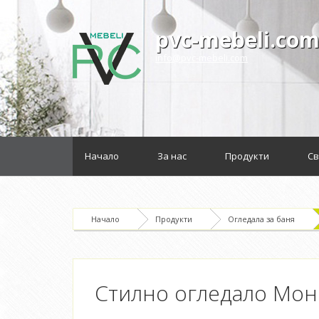
pvc-mebeli.co
info@pvc-mebeli.com
Начало
За нас
Продукти
Св
Начало
Продукти
Огледала за баня
Стилно огледало Мо