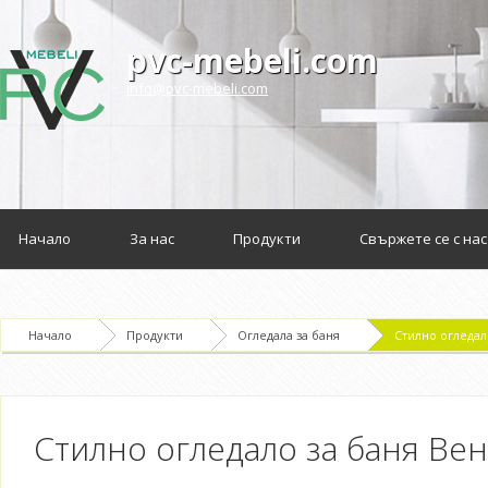
pvc-mebeli.com
info@pvc-mebeli.com
Начало
За нас
Продукти
Свържете се с нас
Начало
Продукти
Огледала за баня
Стилно огледал
Стилно огледало за баня Ве