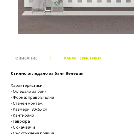
ОПИСАНИЕ
|
ХАРАКТЕРИСТИКИ
Стилно огледало за баня Венеция
Характеристики:
- Огледало за баня
- Форма: правоъгълна
- Стенен монтаж
- Размери: 80x65 см
- Кантирано
- Гаврюра
- С окачвачи
- Със стъклена полица