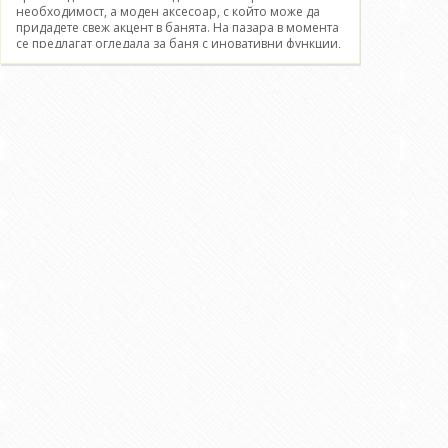
необходимост, а моден аксесоар, с който може да
придадете свеж акцент в банята. На пазара в момента
се предлагат огледала за баня с иновативни функции,
като touch screen, часовник, термометър, система
против замъгляване. Преди да започнете голямото
търсене на огледало за баня помислете какъв размер
Ви е необходим. Дизайнът разбира се не е за
подценяване, тъй като огледалото придава завършен
вид на банята и трябва да се съчетава с останалата
мебелировка.</p> <p>В PVC-mebeli сме подбрали
богата колекция от огледала за баня. Почерпете
вдъхновение от богатия асортимент огледала за баня
в нашия онлайн каталог и изберете най-
подходящото за Вашето помещение.</p>