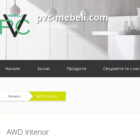
pvc-mebeli.com
info@pvc-mebeli.com
Начало
За нас
Продукти
Свържете се с нас
Начало
AWD Interior
AWD Interior