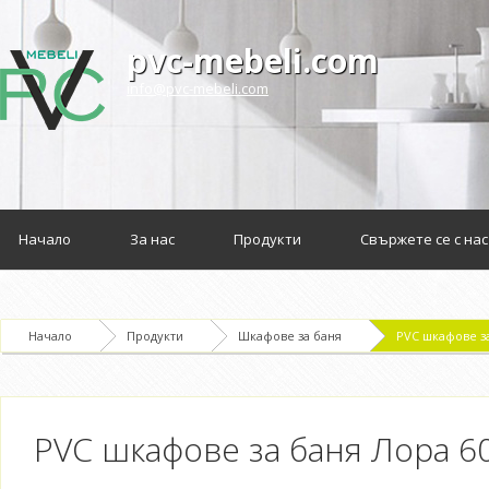
pvc-mebeli.com
info@pvc-mebeli.com
Начало
За нас
Продукти
Свържете се с нас
Начало
Продукти
Шкафове за баня
PVC шкафове з
PVC шкафове за баня Лора 6