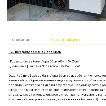
ОПИСАНИЕ
|
ХАРАКТЕРИСТИКИ
PVC шкафове за баня Лора 60 см
- Горен шкаф за баня Лора 60 см /60х14.5х65см/
- Долен шкаф за баня Лора 60 см /60х45х61.5см/
Още: PVC шкафове за баня Лора 60 см са изработени от висок
запазвайки добрия им външен вид и издръжливост. Комплекът 
с полица и етажерка от дясната му страна. Над огледалото е р
шкаф Лора 60см се състои от две чекмеджета с технология за 
мивка. Шкафът е конзолен, което улеснява почистването на п
Комплектът разкрива изискан дизайн в нежен бял цвят. Добав