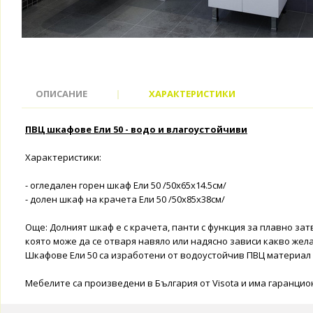
ОПИСАНИЕ
|
ХАРАКТЕРИСТИКИ
ПВЦ шкафове Ели 50 - водо и влагоустойчиви
Характеристики:
- огледален горен шкаф Ели 50 /50x65x14.5см/
- долен шкаф на крачета Ели 50 /50x85x38см/
Още: Долният шкаф е с крачета, панти с функция за плавно зат
която може да се отваря навяло или надясно зависи какво жел
Шкафове Ели 50 са изработени от водоустойчив ПВЦ материал в
Мебелите са произведени в България от Visota и има гаранцион