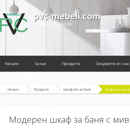
pvc-mebeli.com
info@pvc-mebeli.com
Начало
За нас
Продукти
Свържете се с нас
Начало
Продукти
Шкафове за баня
Модерен шкаф з
Модерен шкаф за баня с мивка