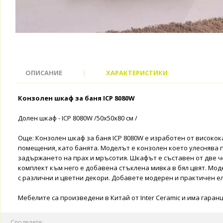
ОПИСАНИЕ
|
ХАРАКТЕРИСТИКИ
Конзолен шкаф за баня ICP 8080W
Долен шкаф - ICP 8080W /50х50х80 см /
Още: Конзолен шкаф за баня ICP 8080W е изработен от високок
помещения, като банята. Моделът е конзолен което улеснява 
задържането на прах и мръсотия. Шкафът е съставен от две чек
комплект към него е добавена стъклена мивка в бял цвят. Мод
с различни и цветни декори. Добавете модерен и практичен е
Мебелите са произведени в Китай от Inter Ceramic и има гаран
Споделете: