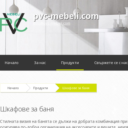
pvc-mebeli.com
info@pvc-mebeli.com
Начало
За нас
Продукти
Свържете се с нас
Начало
Продукти
Шкафове за баня
Шкафове за баня
Стилната визия на банята се дължи на добрата комбинация при 
осигурява по-добра организация на аксесоарите и вещите, неи