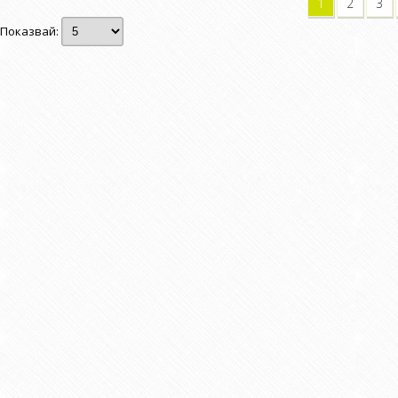
1
2
3
Показвай: