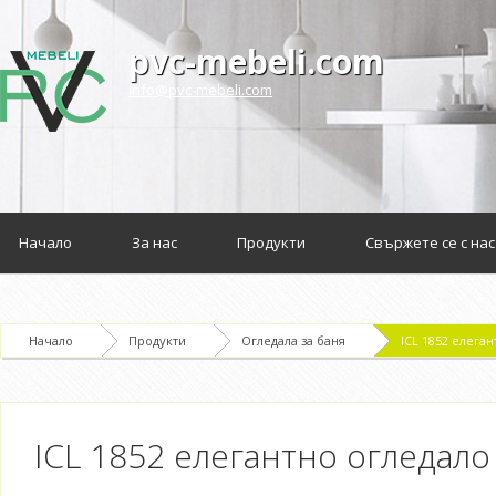
pvc-mebeli.com
info@pvc-mebeli.com
Начало
За нас
Продукти
Свържете се с нас
Начало
Продукти
Огледала за баня
ICL 1852 елега
ICL 1852 елегантно огледало