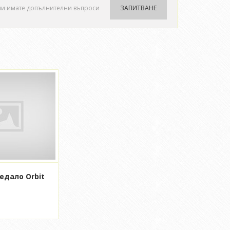
ли имате допълнителни въпроси
ЗАПИТВАНЕ
едало Orbit