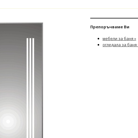
Препоръчваме Ви
мебели за баня »
огледала за баня 