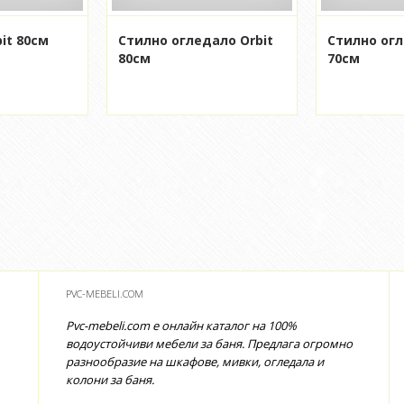
it 80см
Стилно огледало Orbit
Стилно огл
80см
70см
PVC-MEBELI.COM
Pvc-mebeli.com е онлайн каталог на 100%
водоустойчиви мебели за баня. Предлага огромно
разнообразие на шкафове, мивки, огледала и
колони за баня.