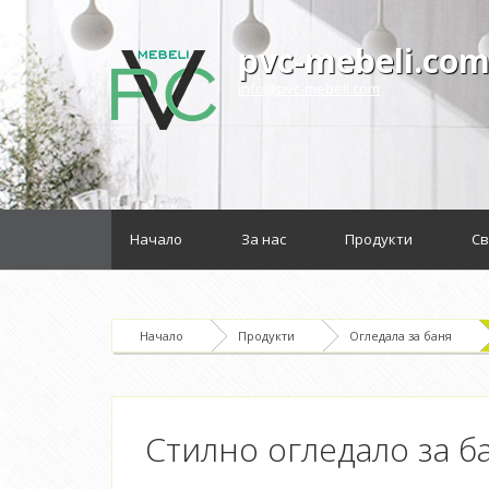
pvc-mebeli.co
info@pvc-mebeli.com
Начало
За нас
Продукти
Св
Начало
Продукти
Огледала за баня
Стилно огледало за ба