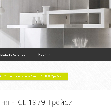
m
ържете се с нас
Новини
Стилно огледало за баня - ICL 1979 Трейси
ня - ICL 1979 Трейси