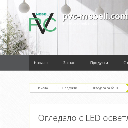
pvc-mebeli.co
info@pvc-mebeli.com
Начало
За нас
Продукти
Св
Начало
Продукти
Огледала за баня
Огледало с LED освет