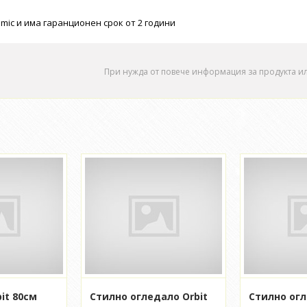
mic и има гаранционен срок от 2 години
При нужда от повече информация за продукта и
it 80см
Стилно огледало Orbit
Стилно огл