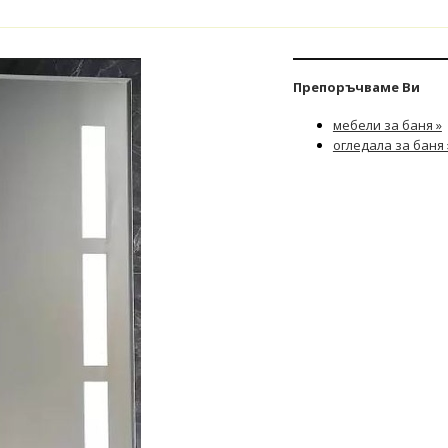
Препоръчваме Ви
мебели за баня »
огледала за баня 