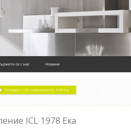
m
ържете се с нас
Новини
Огледало с LED осветление ICL 1978 Ека
ление ICL 1978 Ека