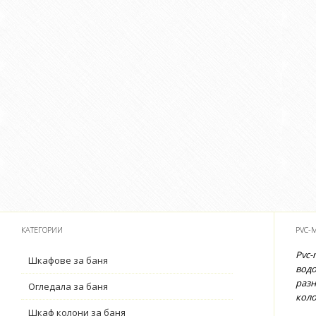
КАТЕГОРИИ
PVC-
Pvc-
Шкафове за баня
водо
разн
Огледала за баня
коло
Шкаф колони за баня