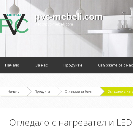
pvc-mebeli.com
info@pvc-mebeli.com
Начало
За нас
Продукти
Свържете се с нас
Начало
Продукти
Огледала за баня
Огледало с наг
Огледало с нагревател и LE