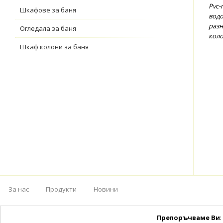
Pvc-
Шкафове за баня
водо
разн
Огледала за баня
коло
Шкаф колони за баня
За нас
Продукти
Новини
Препоръчваме Ви
: