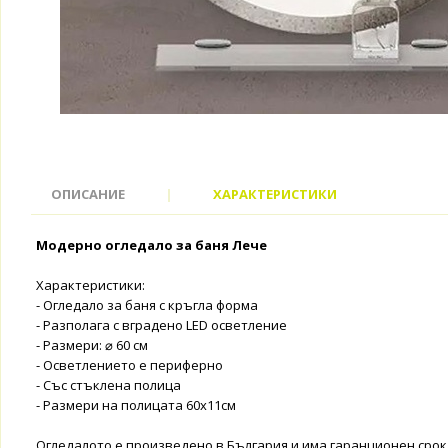
ОПИСАНИЕ
|
ХАРАКТЕРИСТИКИ
Модерно огледало за баня Лече
Характеристики:
- Огледало за баня с кръгла форма
- Разполага с вградено LED осветление
- Размери: ⌀ 60 см
- Осветлението е периферно
- Със стъклена полица
- Размери на полицата 60x11см
Огледалото е произведено в България и има гаранционен срок 