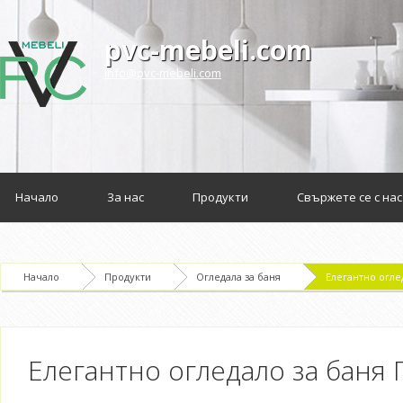
pvc-mebeli.com
info@pvc-mebeli.com
Начало
За нас
Продукти
Свържете се с нас
Начало
Продукти
Огледала за баня
Елегантно огле
Елегантно огледало за баня 