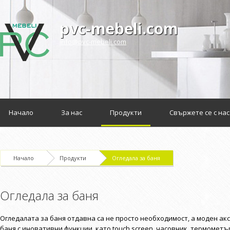
pvc-mebeli.com
info@pvc-mebeli.com
Начало
За нас
Продукти
Свържете се с нас
Начало
Продукти
Огледала за баня
Огледала за баня
Огледалата за баня отдавна са не просто необходимост, а моден акс
баня с иновативни функции, като touch screen, часовник, термомет