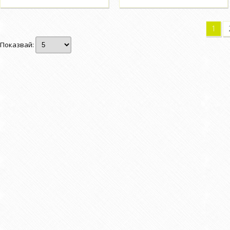
1
Показвай: